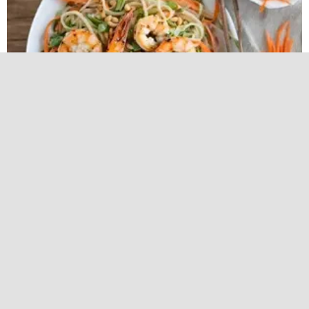
グリルしたエビとチョップドロ
ーストピーナッツをトッピング
したアジア風ごましょうがの麺
サラダ
レシピ
季節のレシピ
春編
グリルしたエビとチョップドロース
トピーナッツをトッピングしたアジ
ア風ごましょうがの麺サラダ
[季節のレシピ：春編] 材料 225gの⽶麺（または
お好みの麺） ⾚いパプリカ1個、薄切り きゅう
り1本、せん切り にんじん2本、せん切り みじん