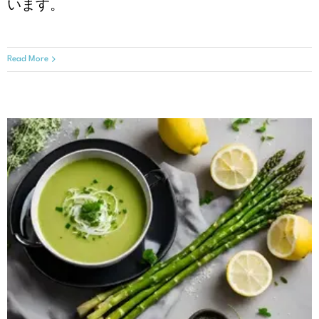
います。
Read More
レモンとパルメザンチーズ⼊り
のクリーミーアスパラガススー
プ
レシピ
季節のレシピ
春編