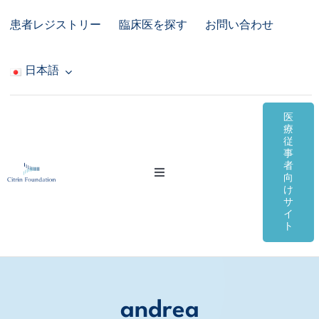
Skip
患者レジストリー
臨床医を探す
お問い合わせ
to
content
日本語
医
療
従
事
者
Toggle
向
Navigation
け
サ
シトリン欠損症
イ
ト
オンライン資料
コミュニティ＆サポート
andrea