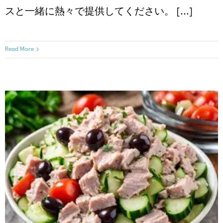
スと⼀緒に熱々で提供してください。 [...]
Read More
ツナ、レモン、オリーブサラダ
レシピ
季節のレシピ
春編