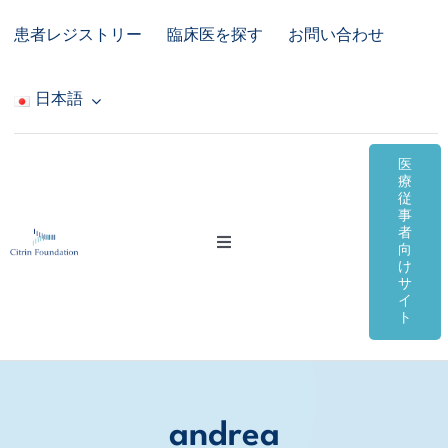
Skip
患者レジストリー
臨床医を探す
お問い合わせ
to
content
日本語
医
療
従
事
者
Toggle
向
Navigation
け
サ
シトリン欠損症
イ
ト
オンライン資料
コミュニティ＆サポート
andrea