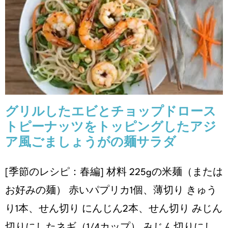
ーストピーナッツをトッピング
したアジア風ごましょうがの麺
サラダ
レシピ
季節のレシピ
春編
グリルしたエビとチョップドロース
トピーナッツをトッピングしたアジ
ア風ごましょうがの麺サラダ
[季節のレシピ：春編] 材料 225gの⽶麺（または
お好みの麺） ⾚いパプリカ1個、薄切り きゅう
り1本、せん切り にんじん2本、せん切り みじん
切りにしたネギ（1/4カップ） みじん切りにし