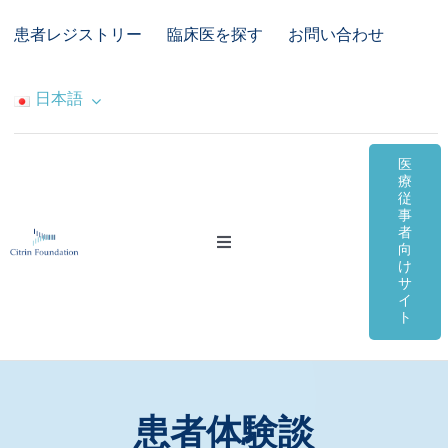
Skip
患者レジストリー
臨床医を探す
お問い合わせ
to
content
日本語
医
療
従
事
者
Toggle
向
Navigation
け
サ
シトリン欠損症
イ
ト
オンライン資料
コミュニティ＆サポート
患者体験談