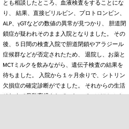
とも相談したところ、血液検査をすることにな
り、 結果、直接ビリルビン、プロトロンビン、
ALP、γGTなどの数値の異常が見つかり、 胆道閉
鎖症が疑われそのまま入院となりました。 その
後、５日間の検査入院で胆道閉鎖やアラジール
症候群などが否定されたため、 退院し、お薬と
MCTミルクを飲みながら、遺伝子検査の結果を
待ちました。 入院から１ヶ月余りで、シトリン
欠損症の確定診断がでました。 それからの生活
それまで母乳育児をしていたので、MCTミルク
を哺乳瓶から飲ませるのはなかなか大変でし
た。 それでも、体重増加不良の原因がわかり、
頑張る方向性が見えたので気持ちは楽になりま