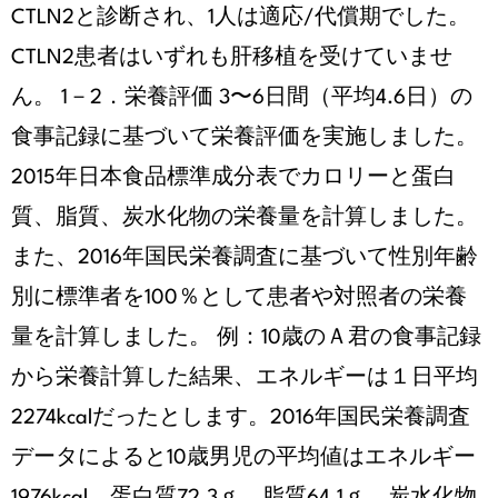
CTLN2と診断され、1人は適応/代償期でした。
CTLN2患者はいずれも肝移植を受けていませ
ん。 1－2．栄養評価 3〜6日間（平均4.6日）の
食事記録に基づいて栄養評価を実施しました。
2015年日本食品標準成分表でカロリーと蛋白
質、脂質、炭水化物の栄養量を計算しました。
また、2016年国民栄養調査に基づいて性別年齢
別に標準者を100％として患者や対照者の栄養
量を計算しました。 例：10歳のＡ君の食事記録
から栄養計算した結果、エネルギーは１日平均
2274kcalだったとします。2016年国民栄養調査
データによると10歳男児の平均値はエネルギー