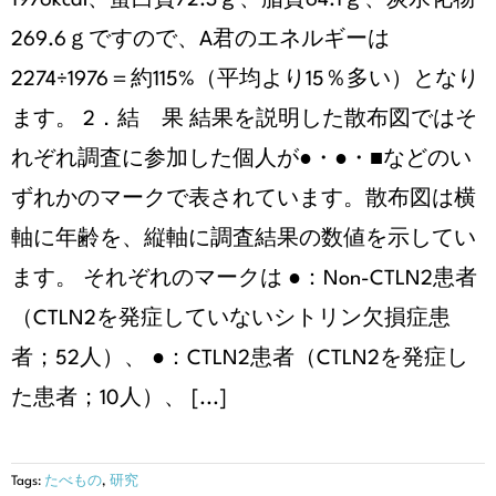
1976kcal、蛋白質72.3ｇ、脂質64.1ｇ、炭水化物
269.6ｇですので、A君のエネルギーは
2274÷1976＝約115%（平均より15％多い）となり
ます。 2．結 果 結果を説明した散布図ではそ
れぞれ調査に参加した個人が●・●・■などのい
ずれかのマークで表されています。散布図は横
軸に年齢を、縦軸に調査結果の数値を示してい
ます。 それぞれのマークは ●：Non-CTLN2患者
（CTLN2を発症していないシトリン欠損症患
者；52人）、 ●：CTLN2患者（CTLN2を発症し
た患者；10人）、 [...]
Tags:
たべもの
,
研究