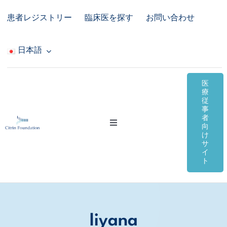
Skip
患者レジストリー
臨床医を探す
お問い合わせ
to
content
日本語
医
療
従
事
者
Toggle
向
Navigation
け
サ
シトリン欠損症
イ
ト
オンライン資料
コミュニティ＆サポート
liyana