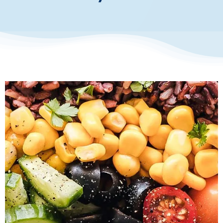
お知らせ・イベント
財団について
シトリン欠損症患者のエネルギ
ー、蛋白質、脂質、および炭水
化物の摂取量の分析
オンライン記事