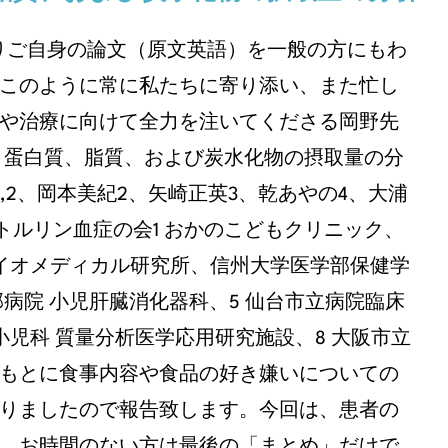
りご自身の論文（原文英語）を一般の方にもわ
このように常に私たちに寄り添い、また忙し
や治療に向けて全力を注いてくださる岡野先
、蛋白質、脂質、および炭水化物の摂取量の分
,2、岡本美紀2、矢崎正英3、乾あやの4、大浦
トルリン血症の会1 おかのこどもクリニック、
バイオメディカル研究所、信州大学医学部保健学
部病院 小児肝臓消化器科、5 仙台市立病院臨床
小児科 質量分析医学応用研究施設、8 大阪市立
のもとに食事内容や食品の好き嫌いについての
りましたので報告致します。今回は、患者の
。お時間のない方は最後の「まとめ」だけで