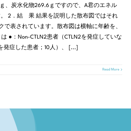
4.1ｇ、炭水化物269.6ｇですので、A君のエネル
ります。 2．結 果 結果を説明した散布図ではそれ
ークで表されています。散布図は横軸に年齢を、
：Non-CTLN2患者（CTLN2を発症していな
発症した患者；10人）、 [...]
Read More