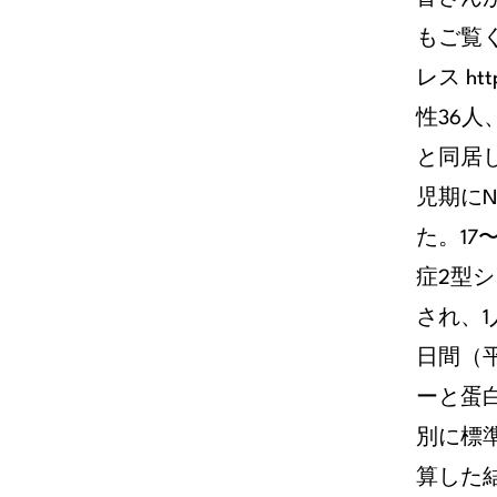
もご覧
レス htt
性36人
と同居
児期に
た。17
症2型シ
され、1
日間（
ーと蛋
別に標
算した結