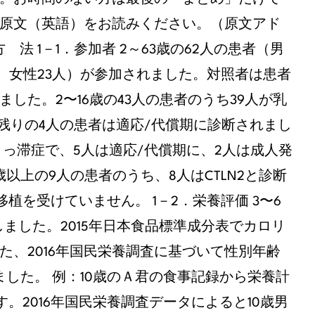
原文（英語）をお読みください。（原文アド
004 ）。 1．方 法 1－1．参加者 2～63歳の62人の患者（男
2人、女性23人）が参加されました。対照者は患者
た。2〜16歳の43人の患者のうち39人が乳
。残りの4人の患者は適応/代償期に診断されまし
汁うっ滞症で、5人は適応/代償期に、2人は成人発
歳以上の9人の患者のうち、8人はCTLN2と診断
移植を受けていません。 1－2．栄養評価 3〜6
ました。2015年日本食品標準成分表でカロリ
、2016年国民栄養調査に基づいて性別年齢
ました。 例：10歳のＡ君の食事記録から栄養計
す。2016年国民栄養調査データによると10歳男