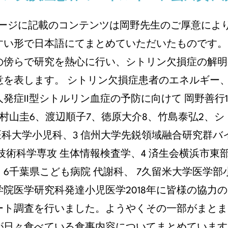
ページに記載のコンテンツは岡野先生のご厚意によ
すい形で日本語にてまとめていただいたものです。
の傍らで研究を熱心に行い、シトリン欠損症の解明
意を表します。 シトリン欠損症患者のエネルギー
発症II型シトルリン血症の予防に向けて 岡野善行1
、村山圭6、渡辺順子7、徳原大介8、竹島泰弘2、シ
庫医科大学小児科、3 信州大学先鋭領域融合研究群
技術科学専攻 生体情報検査学、4 済生会横浜市東
、6千葉県こども病院 代謝科、 7久留米大学医学部
学院医学研究科発達小児医学2018年に皆様の協力
ート調査を行いました。ようやくその一部がまとま
が日々食べている食事内容についてまとめています