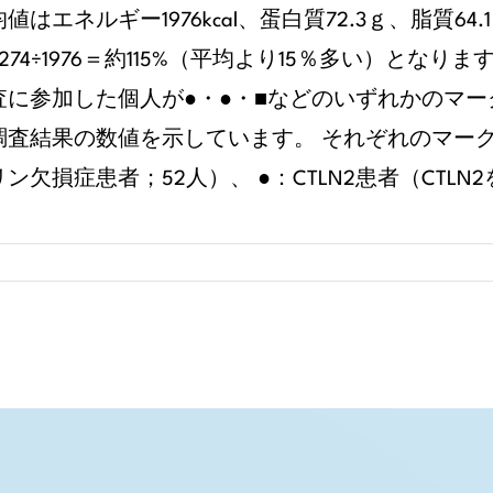
値はエネルギー1976kcal、蛋白質72.3ｇ、脂質6
274÷1976＝約115%（平均より15％多い）とな
査に参加した個人が●・●・■などのいずれかのマ
査結果の数値を示しています。 それぞれのマークは ●
ン欠損症患者；52人）、 ●：CTLN2患者（CTLN2を