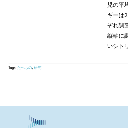
児の平均
ギーは2
ぞれ調
縦軸に調
いシトリ
Tags:
たべもの
,
研究