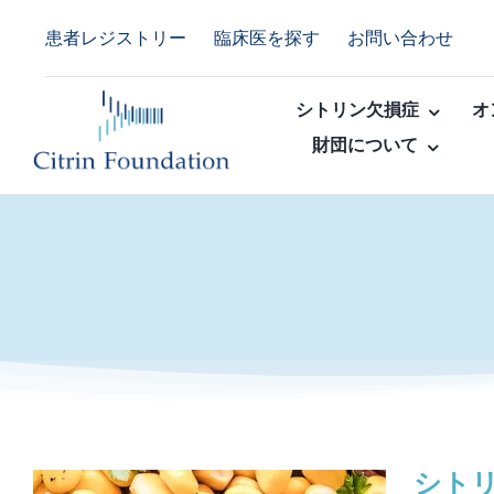
Skip
患者レジストリー
臨床医を探す
お問い合わせ
to
content
シトリン欠損症
オ
財団について
シト