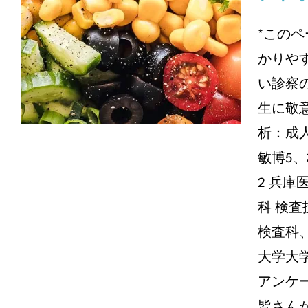
シトリン欠損症患者の
エネルギー、蛋白質、
*この
脂質、および炭水化物
かりや
の摂取量の分析
い診察
オンライン記事
生に敬
析：成人
敏博5
2 兵
科 検査
検査科
大学大
アンケ
皆さん