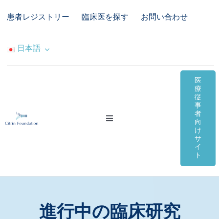
Skip
患者レジストリー
臨床医を探す
お問い合わせ
to
content
日本語
医
療
従
事
者
Toggle
向
Navigation
け
サ
シトリン欠損症
イ
ト
オンライン資料
コミュニティ＆サポート
進行中の臨床研究