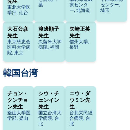
先生
葉
療センタ
センター,
東北大学医
ー, 北海道
埼玉
学部, 仙台
大石公彦
渡邊順子
矢崎正英
先生
先生
先生
東京慈恵会
久留米大学
信州大学,
医科大学病
病院, 福岡
長野
院, 東京
韓国
台湾
チョン・
シウ・チ
ニウ・ダ
クンチョ
ェンイン
ウミン先
ン先生
先生
生
釜山大学医
国立台湾大
台北栄民総
学部, 梁山
学病院, 台
合病院, 台
北
北