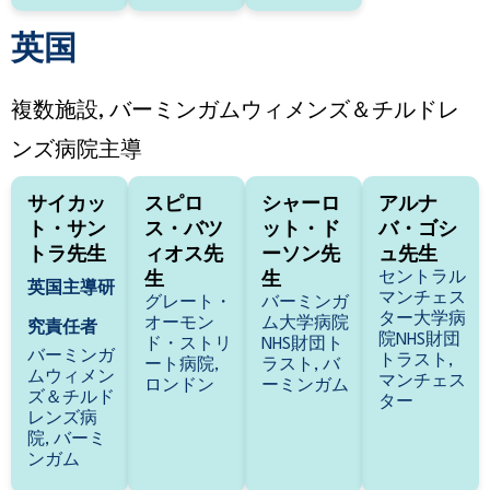
英国
複数施設, バーミンガムウィメンズ＆チルドレ
ンズ病院主導
サイカッ
スピロ
シャーロ
アルナ
ト・サン
ス・バツ
ット・ド
バ・ゴシ
トラ先生
ィオス先
ーソン先
ュ先生
セントラル
生
生
英国主導研
マンチェス
グレート・
バーミンガ
ター大学病
オーモン
ム大学病院
究責任者
院NHS財団
ド・ストリ
NHS財団ト
バーミンガ
トラスト,
ート病院,
ラスト, バ
ムウィメン
マンチェス
ロンドン
ーミンガム
ズ＆チルド
ター
レンズ病
院, バーミ
ンガム