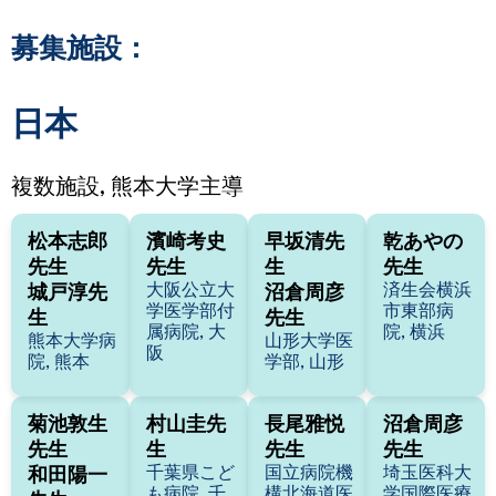
募集施設：
日本
複数施設, 熊本大学主導
松本志郎
濱崎考史
早坂清先
乾あやの
先生
先生
生
先生
大阪公立大
済生会横浜
城戸淳先
沼倉周彦
学医学部付
市東部病
生
先生
属病院, 大
院, 横浜
熊本大学病
山形大学医
阪
院, 熊本
学部, 山形
菊池敦生
村山圭先
長尾雅悦
沼倉周彦
先生
生
先生
先生
千葉県こど
国立病院機
埼玉医科大
和田陽一
も病院, 千
構北海道医
学国際医療