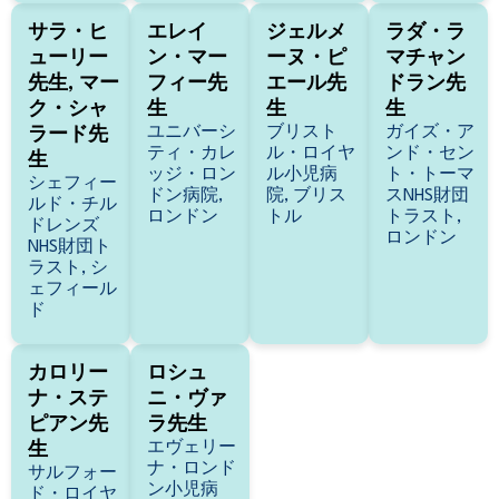
サラ・ヒ
エレイ
ジェルメ
ラダ・ラ
ューリー
ン・マー
ーヌ・ピ
マチャン
先生, マー
フィー先
エール先
ドラン先
ク・シャ
生
生
生
ユニバーシ
ブリスト
ガイズ・ア
ラード先
ティ・カレ
ル・ロイヤ
ンド・セン
生
ッジ・ロン
ル小児病
ト・トーマ
シェフィー
ドン病院,
院, ブリス
スNHS財団
ルド・チル
ロンドン
トル
トラスト,
ドレンズ
ロンドン
NHS財団ト
ラスト, シ
ェフィール
ド
カロリー
ロシュ
ナ・ステ
ニ・ヴァ
ピアン先
ラ先生
エヴェリー
生
ナ・ロンド
サルフォー
ン小児病
ド・ロイヤ