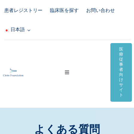
Skip
患者レジストリー
臨床医を探す
お問い合わせ
to
content
日本語
医
療
従
事
者
Toggle
向
Navigation
け
サ
シトリン欠損症
イ
ト
オンライン資料
コミュニティ＆サポート
よくある質問