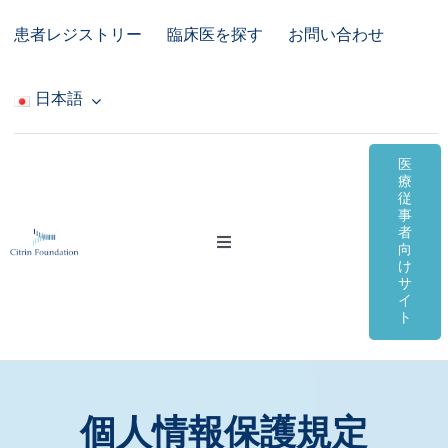
Skip
患者レジストリー
臨床医を探す
お問い合わせ
to
content
日本語
医
療
従
事
者
Toggle
向
Navigation
け
サ
シトリン欠損症
イ
ト
オンライン資料
コミュニティ＆サポート
個人情報保護規定