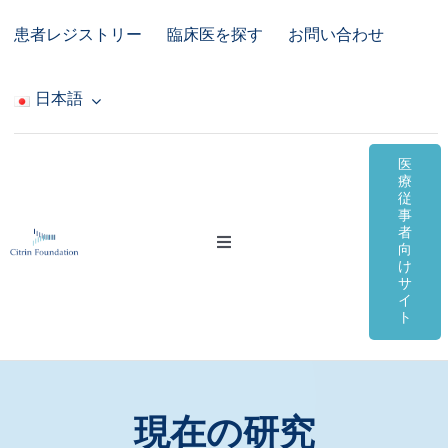
Skip
患者レジストリー
臨床医を探す
お問い合わせ
to
content
日本語
医
療
従
事
者
Toggle
向
Navigation
け
サ
シトリン欠損症
イ
ト
オンライン資料
コミュニティ＆サポート
現在の研究