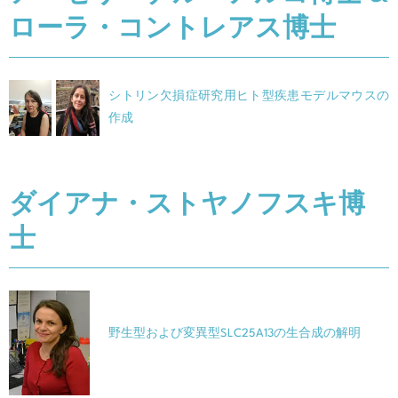
ローラ・コントレアス博士
シトリン欠損症研究用ヒト型疾患モデルマウスの
作成
ダイアナ・ストヤノフスキ博
士
野生型および変異型
SLC25A13
の生合成
の
解明