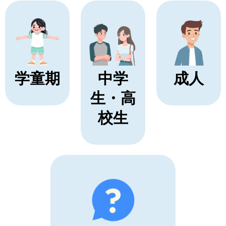
学童期
中学
成人
生・高
校生