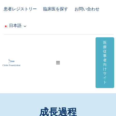
Skip
患者レジストリー
臨床医を探す
お問い合わせ
to
content
日本語
医
療
従
事
者
Toggle
向
Navigation
け
サ
シトリン欠損症
イ
ト
オンライン資料
コミュニティ＆サポート
成長過程