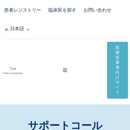
Skip
患者レジストリー
臨床医を探す
お問い合わせ
to
content
日本語
医
療
従
事
者
Toggle
向
Navigation
け
サ
シトリン欠損症
イ
ト
オンライン資料
コミュニティ＆サポート
サポートコール