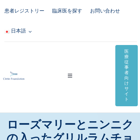
Skip
患者レジストリー
臨床医を探す
お問い合わせ
to
content
日本語
医
療
従
事
者
Toggle
向
Navigation
け
サ
シトリン欠損症
イ
ト
オンライン資料
ローズマリーとニンニク
コミュニティ＆サポート
の⼊ったグリルラムチョ