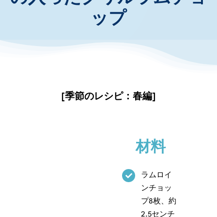
ップ
お知らせ・イベント
財団について
[季節のレシピ：春編]
材料
ラムロイ
ンチョッ
プ8枚、約
2.5センチ