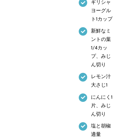
ギリシャ
ヨーグル
ト1カップ
新鮮なミ
ントの葉
1/4カッ
プ、みじ
ん切り
レモン汁
⼤さじ1
にんにく1
⽚、みじ
ん切り
塩と胡椒
適量