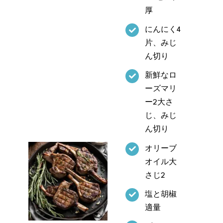
厚
にんにく4
⽚、みじ
ん切り
新鮮なロ
ーズマリ
ー2⼤さ
じ、みじ
ん切り
オリーブ
オイル⼤
さじ2
塩と胡椒
適量