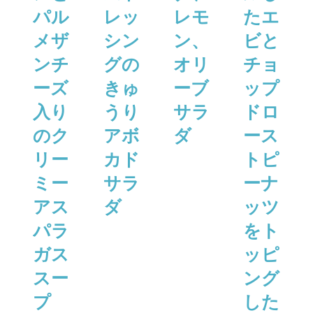
パル
レッ
レモ
たエ
メザ
シン
ン、
ビと
ンチ
グの
オリ
チョ
ーズ
きゅ
ーブ
ップ
⼊り
うり
サラ
ドロ
のク
アボ
ダ
ース
リー
カド
トピ
ミー
サラ
ーナ
アス
ダ
ッツ
パラ
をト
ガス
ッピ
スー
ング
プ
した