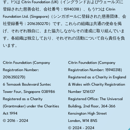
す。1つは Citrin Foundation (UK)（イングランドおよびウェールズに
登録された慈善会社、会社番号：15940318）、もう1つは Citrin
Foundation Ltd. (Singapore)（シンガポールに登録された慈善団体、会
社登録番号：201635027D）です。これらの組織は共通の使命を掲
げ、それぞれ独自に、また協力しながらその達成に取り組んでいま
す。各組織は独立しており、それぞれの活動について自ら責任を負
います。
Citrin Foundation (Company
Citrin Foundation (Company
Registration Number:
Registration Number: 15940318)
201635027D)
Registered as a Charity in England
6 Temasek Boulevard Suntec
& Wales with Charity Registration
Tower Four, Singapore 038986
Number 1216137
Registered as a Charity
Registered Office:
The Universal
(Grantmaker) under the Charities
Building, 2nd floor, 364-366
Act 1994
Kensington High Street
© 2016 - 2024
London, W14 8NS
© 2024 - 2024