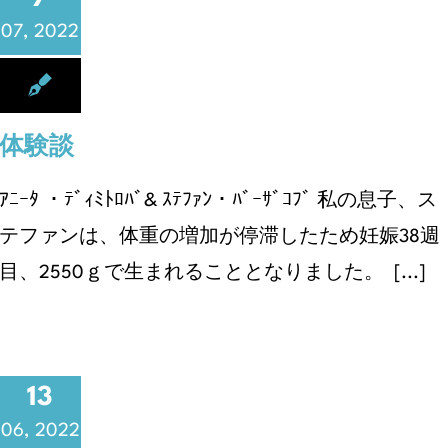
07, 2022
体験談
ｱﾆｰﾀ ・ﾃﾞｨﾐﾄﾛﾊﾞ& ｽﾃﾌｧﾝ・ﾊﾞｰｻﾞｺﾌﾞ 私の息子、ス
テファンは、体重の増加が停滞したため妊娠38週
目、2550ｇで生まれることとなりました。 [...]
13
06, 2022