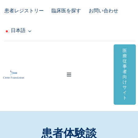
Skip
患者レジストリー
臨床医を探す
お問い合わせ
to
content
日本語
医
療
従
事
者
Toggle
向
Navigation
け
サ
シトリン欠損症
イ
ト
オンライン資料
コミュニティ＆サポート
患者体験談