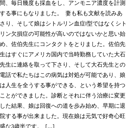
間、毎日幾度も採血をし、アンモニア濃度を計測
する事にもなりました。 妻も私も文献を読みあ
さり、そして娘はシトルリン血症I型ではなくシト
リン欠損症の可能性が高いのではないかと思い始
め、佐伯先生にコンタクトをとりました。佐伯先
生はすぐにアメリカ国内で当時勤務していた大石
先生に連絡を取って下さり、そして大石先生との
電話で私たちはこの病気は対処が可能であり、娘
は人生を全うする事ができる、という希望を持つ
ことができました。診断とそれに伴う治療に変更
した結果、娘は回復への道を歩み始め、早期に退
院する事が出来ました。現在娘は元気で好奇心旺
盛な3歳半です。 [...]