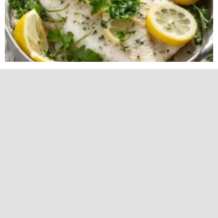
クリスマスレシピ
レシピ
白身魚のレモンガーリック焼き
[クリスマスレシピ] 材料 白身魚の切り身 4個 オ
リーブオイル 大さじ2 ニンニク 3片（みじん切
り） レモンの皮と果汁 1個分 乾燥オレガノ 小さ
じ1 塩と胡椒 飾り用の新鮮なパセリのみじん切
り レモンスライス（飾り用） 作り方 オーブン
を 375°F (190°C) に予熱します。 魚の切り身をク
ッキングシートを敷いた耐熱皿に置きます。