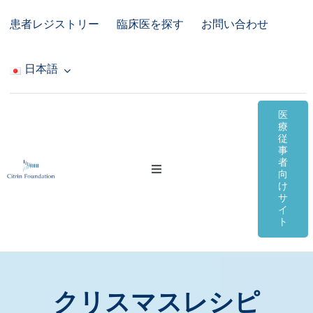
Skip
患者レジストリー
臨床医を探す
お問い合わせ
to
content
日本語
医
療
従
事
者
Toggle
向
Navigation
け
サ
シトリン欠損症
イ
ト
オンライン資料
コミュニティ＆サポート
クリスマスレシピ