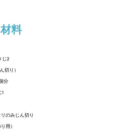
材料
さじ2
じん切り）
1個分
1
セリのみじん切り
飾り用）