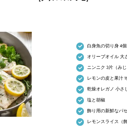
白身魚の切り身 4個
オリーブオイル 大
ニンニク 3片（み
レモンの皮と果汁 
乾燥オレガノ 小さじ
塩と胡椒
飾り用の新鮮なパ
レモンスライス（