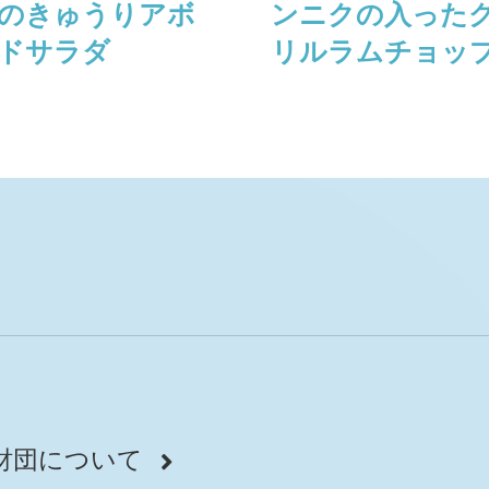
のきゅうりアボ
ンニクの⼊った
ドサラダ
リルラムチョッ
財団について