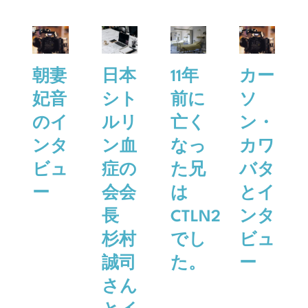
朝妻
日本
11年
カー
妃音
シト
前に
ソ
のイ
ルリ
亡く
ン・
ンタ
ン血
なっ
カワ
ビュ
症の
た兄
バタ
ー
会会
は
とイ
長
CTLN2
ンタ
杉村
でし
ビュ
誠司
た。
ー
さん