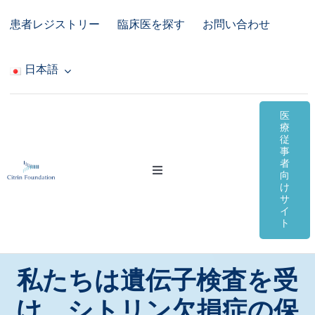
Skip
患者レジストリー
臨床医を探す
お問い合わせ
to
content
日本語
医
療
従
事
者
Toggle
向
Navigation
け
サ
シトリン欠損症
イ
ト
オンライン資料
私たちは遺伝子検査を受
コミュニティ＆サポート
け、シトリン欠損症の保