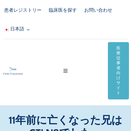
Skip
患者レジストリー
臨床医を探す
お問い合わせ
to
content
日本語
医
療
従
事
者
Toggle
向
Navigation
け
サ
シトリン欠損症
イ
ト
オンライン資料
11年前に亡くなった兄は
コミュニティ＆サポート