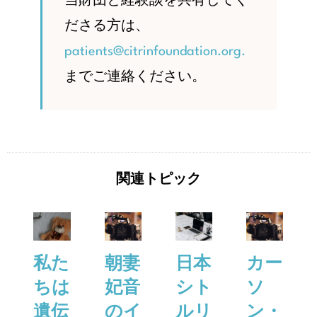
当財団と経験談を共有してく
ださる方は、
patients@citrinfoundation.org.
までご連絡ください。
関連トピック
私た
朝妻
日本
カー
ちは
妃音
シト
ソ
遺伝
のイ
ルリ
ン・