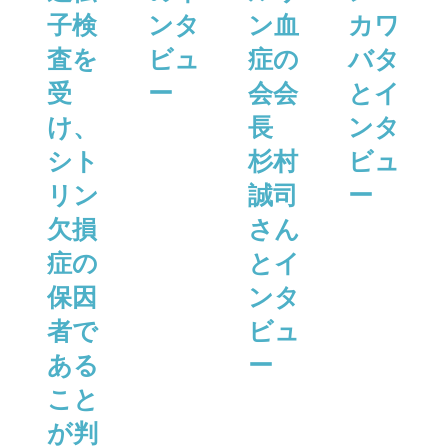
子検
ンタ
ン血
カワ
査を
ビュ
症の
バタ
受
ー
会会
とイ
け、
長
ンタ
シト
杉村
ビュ
リン
誠司
ー
欠損
さん
症の
とイ
保因
ンタ
者で
ビュ
ある
ー
こと
が判