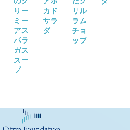
のク
アボ
たグ
ダ
リー
カド
リル
ミー
サラ
ラム
アス
ダ
チョ
パラ
ップ
ガス
スー
プ