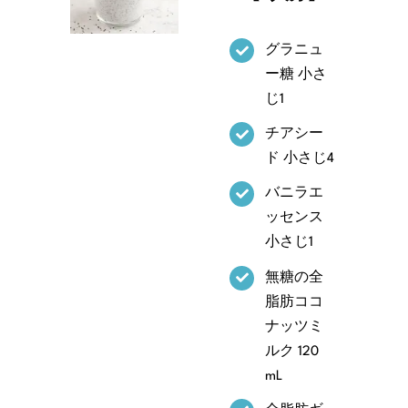
グラニュ
ー糖 小さ
じ1
チアシー
ド 小さじ4
バニラエ
ッセンス
小さじ1
無糖の全
脂肪ココ
ナッツミ
ルク 120
mL