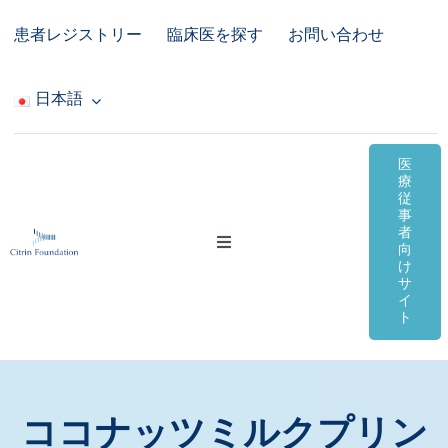
Skip
患者レジストリー
臨床医を探す
お問い合わせ
to
content
日本語
医
療
従
事
者
Toggle
向
Navigation
け
サ
シトリン欠損症
イ
ト
オンライン資料
コミュニティ＆サポート
ココナッツミルクプリン