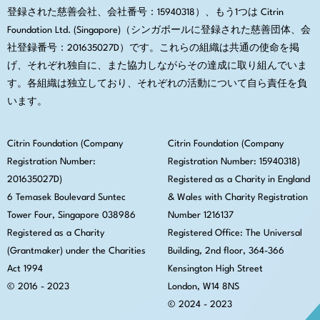
登録された慈善会社、会社番号：15940318）、もう1つは Citrin
Foundation Ltd. (Singapore)（シンガポールに登録された慈善団体、会
社登録番号：201635027D）です。これらの組織は共通の使命を掲
げ、それぞれ独自に、また協力しながらその達成に取り組んでいま
す。各組織は独立しており、それぞれの活動について自ら責任を負
います。
Citrin Foundation (Company
Citrin Foundation (Company
Registration Number:
Registration Number: 15940318)
201635027D)
Registered as a Charity in England
6 Temasek Boulevard Suntec
& Wales with Charity Registration
Tower Four, Singapore 038986
Number 1216137
Registered as a Charity
Registered Office:
The Universal
(Grantmaker) under the Charities
Building, 2nd floor, 364-366
Act 1994
Kensington High Street
© 2016 - 2023
London, W14 8NS
© 2024 - 2023