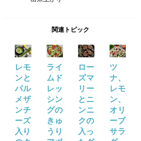
関連トピック
レモ
ライ
ロー
ツ
ンと
ムド
ズマ
ナ、
パル
レッ
リー
レモ
メザ
シン
とニ
ン、
ンチ
グの
ンニ
オリ
ーズ
きゅ
クの
ーブ
⼊り
うり
⼊っ
サラ