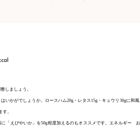
al
調整しましょう。
」はいかがでしょうか。ロースハム
20g
・レタス
15g
・キュウリ
30g
に和風
ます。
料に「えびやいか」を
50g
程度加えるのもオススメです。エネルギー 