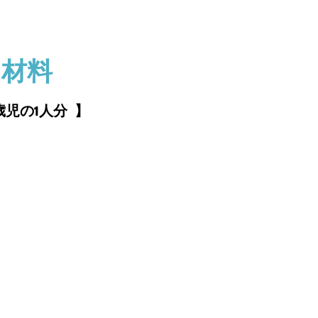
材料
2歳児の1人分
】
ｇ