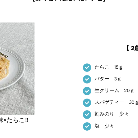
【 
たらこ 15ｇ
バター 3ｇ
生クリーム 20ｇ
スパゲティー 30
刻みのり 少々
×たらこ‼
塩 少々