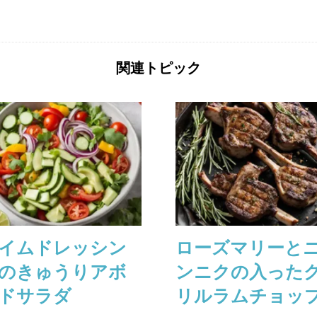
関連トピック
イムドレッシン
ローズマリーと
のきゅうりアボ
ンニクの⼊った
ドサラダ
リルラムチョッ