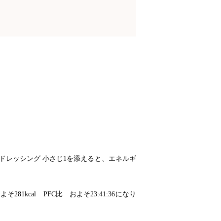
ドレッシング 小さじ
1
を添えると、エネルギ
およそ
281kcal
PFC
比 およそ
23:41:36
になり