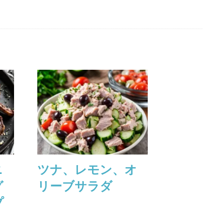
ニ
ツナ、レモン、オ
レモン
グ
リーブサラダ
ンチー
プ
リーミ