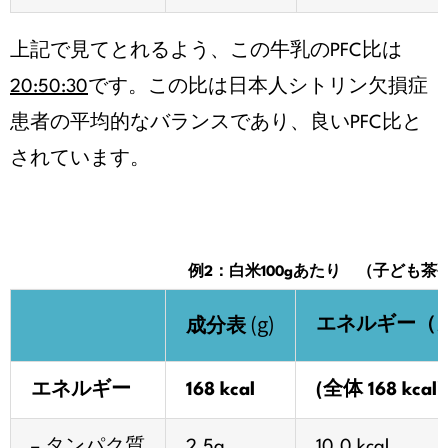
上記で見てとれるよう、この牛乳のPFC比は
20:50:30
です。この比は日本人シトリン欠損症
患者の平均的なバランスであり、良いPFC比と
されています。
例2：白米100gあたり （子ども
(g)
エネルギー（
成分表
エネルギー
168 kcal
(全体 168 kcal)
– タンパク質
2.5g
10.0 kcal