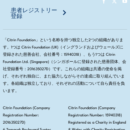
患者レジストリー
登録
「Citrin Foundation」という名称を持つ独立した2つの組織がありま
す。1つは Citrin Foundation (UK)（イングランドおよびウェールズに
登録された慈善会社、会社番号：15940318）、もう1つは Citrin
Foundation Ltd. (Singapore)（シンガポールに登録された慈善団体、会
社登録番号：201635027D）です。これらの組織は共通の使命を掲
げ、それぞれ独自に、また協力しながらその達成に取り組んでいま
す。各組織は独立しており、それぞれの活動について自ら責任を負
います。
Citrin Foundation (Company
Citrin Foundation (Company
Registration Number:
Registration Number: 15940318)
201635027D)
Registered as a Charity in England
6 Temasek Boulevard Suntec
& Wales with Charity Registration