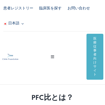
Skip
患者レジストリー
臨床医を探す
お問い合わせ
to
content
日本語
医
療
従
事
者
Toggle
向
Navigation
け
サ
シトリン欠損症
イ
ト
オンライン資料
PFC比とは？
コミュニティ＆サポート