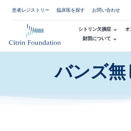
Skip
患者レジストリー
臨床医を探す
お問い合わせ
to
content
シトリン欠損症
オ
財団について
バンズ無