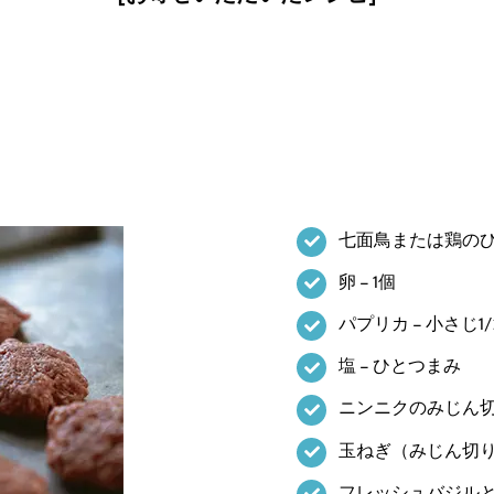
七面鳥または鶏のひき肉
卵 – 1個
パプリカ – 小さじ1/
塩 – ひとつまみ
ニンニクのみじん切り
玉ねぎ（みじん切り）