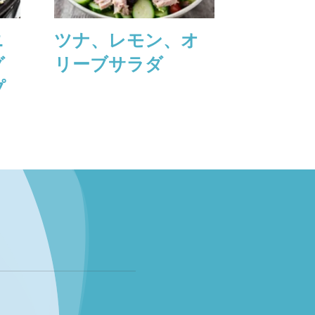
ニ
ツナ、レモン、オ
レモン
グ
リーブサラダ
ンチー
プ
リーミ
ガスス