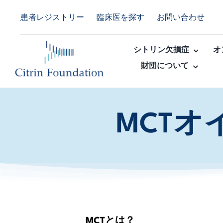
Skip
患者レジストリー
臨床医を探す
お問い合わせ
to
content
シトリン欠損症
オ
財団について
MCTオ
MCTとは？