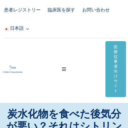
Skip
患者レジストリー
臨床医を探す
お問い合わせ
to
content
日本語
医
療
従
事
者
Toggle
向
Navigation
け
サ
シトリン欠損症
イ
ト
オンライン資料
炭水化物を食べた後気分
コミュニティ＆サポート
が悪い？それはシトリン