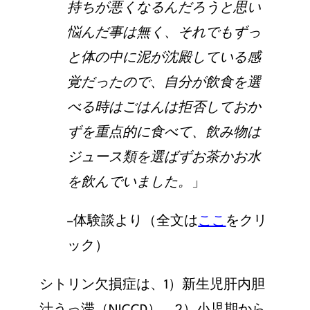
持ちが悪くなるんだろうと思い
悩んだ事は無く、
それでもずっ
と体の中に泥が沈殿している感
覚だったので、
自分が飲食を選
べる時はごはんは拒否しておか
ずを重点的に食べて、飲み物は
ジュース類を選ばずお茶かお水
を飲んでいました。
」
–
体験談より（全文は
ここ
をクリ
ック）
シトリン欠損症は、1）新生児肝内胆