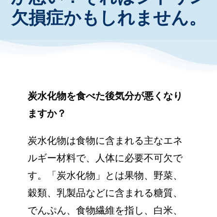
欠損症かもしれません。
お知らせ・イベント
財団について
炭水化物を食べた後気分が悪くなり
ますか？
炭水化物は食物に含まれる主なエネ
ルギー材料で、人体に必要不可欠で
す。「炭水化物」とは果物、野菜、
穀類、乳製品などに含まれる糖質、
でんぷん、食物繊維を指し、白米、