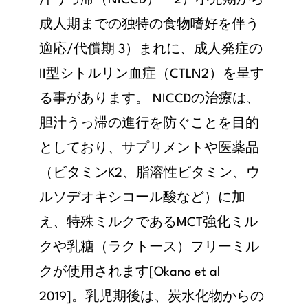
汁うっ滞（NICCD） 2）小児期から
成人期までの独特の食物嗜好を伴う
適応/代償期 3）まれに、成人発症の
II型シトルリン血症（CTLN2）を呈す
る事があります。 NICCDの治療は、
胆汁うっ滞の進行を防ぐことを目的
としており、サプリメントや医薬品
（ビタミンK2、脂溶性ビタミン、ウ
ルソデオキシコール酸など）に加
え、特殊ミルクであるMCT強化ミル
クや乳糖（ラクトース）フリーミル
クが使用されます[Okano et al
2019]。乳児期後は、炭水化物からの