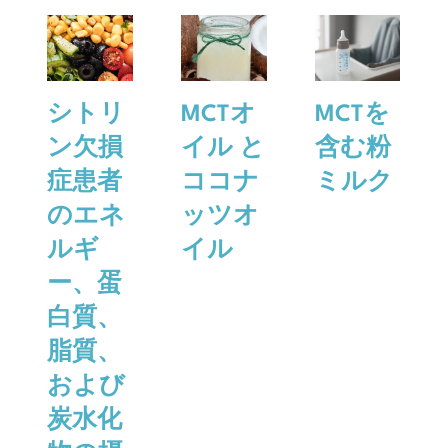
シトリ
MCTオ
MCTを
ン欠損
イル と
含む粉
症患者
ココナ
ミルク
のエネ
ッツオ
ルギ
イル
ー、蛋
白質、
脂質、
および
炭水化