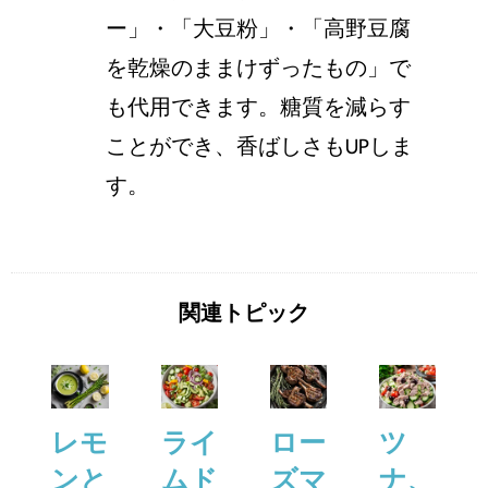
ー」・「大豆粉」・「高野豆腐
を乾燥のままけずったもの」で
も代用できます。糖質を減らす
ことができ、香ばしさもUPしま
す。
関連トピック
レモ
ライ
ロー
ツ
ンと
ムド
ズマ
ナ、