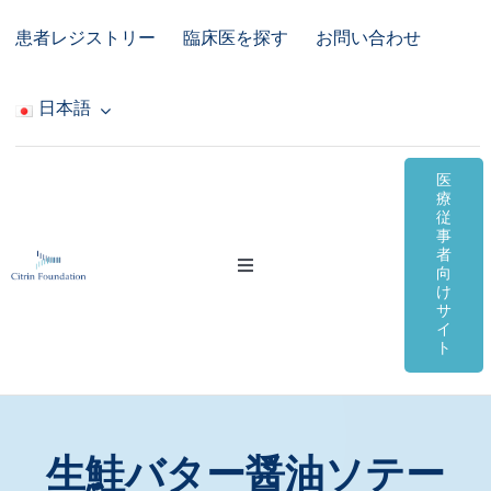
Skip
患者レジストリー
臨床医を探す
お問い合わせ
to
content
日本語
医
療
従
事
者
Toggle
向
Navigation
け
サ
シトリン欠損症
イ
ト
オンライン資料
コミュニティ＆サポート
生鮭バター醤油ソテー