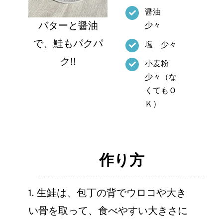
醤油
バターと醤油
少々
で、鮭もパクパ
塩 少々
ク!!
小麦粉
少々（な
くてもＯ
Ｋ）
作り方
1. 生鮭は、包丁の背でウロコや大き
い骨を取って、食べやすい大きさに