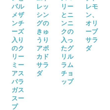
パル
レッ
リー
レモ
メザ
シン
とニ
ン、
ンチ
グの
ンニ
オリ
ーズ
きゅ
クの
ーブ
⼊り
うり
⼊っ
サラ
のク
アボ
たグ
ダ
リー
カド
リル
ミー
サラ
ラム
アス
ダ
チョ
パラ
ップ
ガス
スー
プ