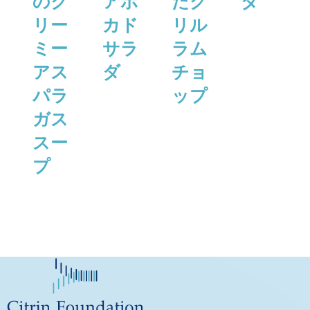
のク
アボ
たグ
ダ
リー
カド
リル
ミー
サラ
ラム
アス
ダ
チョ
パラ
ップ
ガス
スー
プ