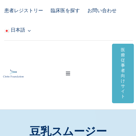
Skip
患者レジストリー
臨床医を探す
お問い合わせ
to
content
日本語
医
療
従
事
者
Toggle
向
Navigation
け
サ
シトリン欠損症
イ
ト
オンライン資料
コミュニティ＆サポート
豆乳スムージー