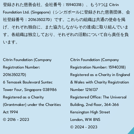
登録された慈善会社、会社番号：15940318）、もう1つは Citrin
Foundation Ltd. (Singapore)（シンガポールに登録された慈善団体、会
社登録番号：201635027D）です。これらの組織は共通の使命を掲
げ、それぞれ独自に、また協力しながらその達成に取り組んでいま
す。各組織は独立しており、それぞれの活動について自ら責任を負
います。
Citrin Foundation (Company
Citrin Foundation (Company
Registration Number:
Registration Number: 15940318)
201635027D)
Registered as a Charity in England
6 Temasek Boulevard Suntec
& Wales with Charity Registration
Tower Four, Singapore 038986
Number 1216137
Registered as a Charity
Registered Office:
The Universal
(Grantmaker) under the Charities
Building, 2nd floor, 364-366
Act 1994
Kensington High Street
© 2016 - 2023
London, W14 8NS
© 2024 - 2023