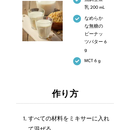
乳 200 mL
なめらか
な無糖の
ピーナッ
ツバター 6
g
MCT 6 g
作り方
すべての材料をミキサーに入れ
て混ぜる