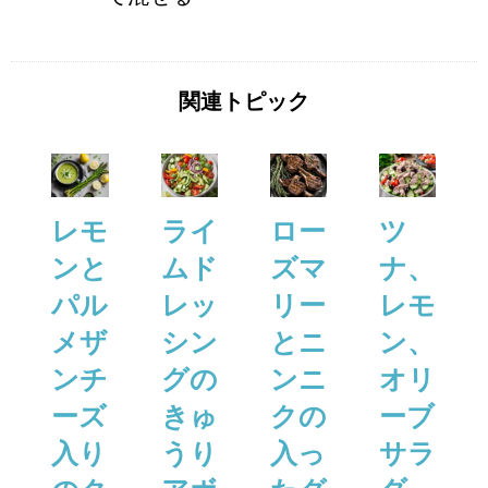
関連トピック
レモ
ライ
ロー
ツ
ンと
ムド
ズマ
ナ、
パル
レッ
リー
レモ
メザ
シン
とニ
ン、
ンチ
グの
ンニ
オリ
ーズ
きゅ
クの
ーブ
⼊り
うり
⼊っ
サラ