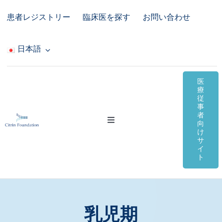
Skip
患者レジストリー
臨床医を探す
お問い合わせ
to
content
日本語
医
療
従
事
者
Toggle
向
Navigation
け
サ
シトリン欠損症
イ
ト
オンライン資料
コミュニティ＆サポート
乳児期