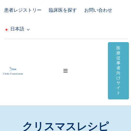
Skip
患者レジストリー
臨床医を探す
お問い合わせ
to
content
日本語
医
療
従
事
者
Toggle
向
Navigation
け
サ
シトリン欠損症
イ
ト
オンライン資料
コミュニティ＆サポート
クリスマスレシピ