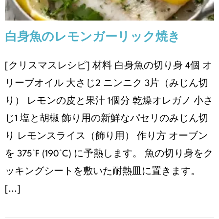
白身魚のレモンガーリック焼き
[クリスマスレシピ] 材料 白身魚の切り身 4個 オ
リーブオイル 大さじ2 ニンニク 3片（みじん切
り） レモンの皮と果汁 1個分 乾燥オレガノ 小さ
じ1 塩と胡椒 飾り用の新鮮なパセリのみじん切
り レモンスライス（飾り用） 作り方 オーブン
を 375°F (190°C) に予熱します。 魚の切り身をク
ッキングシートを敷いた耐熱皿に置きます。
[...]